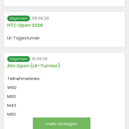
Download
06.09.26
Allgemein
HTC Open 2026
Galerie
LK-Tagesturnier
Geschichte
Sponsoren
10.09.26
Allgemein
Ahr Open (LK-Turnier)
Teilnehmerkreis:
W60
M00
M40
M60
mehr anzeigen