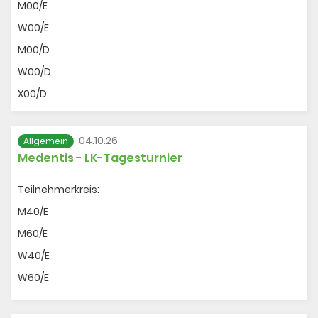
M00/E
W00/E
M00/D
W00/D
X00/D
04.10.26
Allgemein
Medentis - LK-Tagesturnier
Teilnehmerkreis:
M40/E
M60/E
W40/E
W60/E