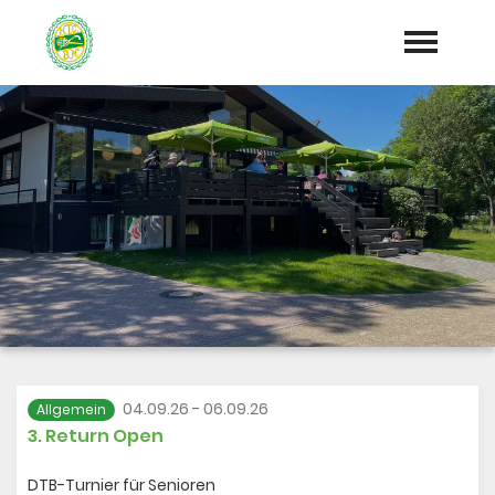
Startseite
News
Termine
Jugend/Förderverein
Tennis
Hockey
04.09.26 - 06.09.26
Allgemein
3. Return Open
Volleyball
DTB-Turnier für Senioren
Vorstand