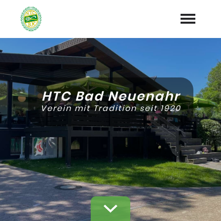
Startseite
News
HTC Bad Neuenahr
Termine
Verein mit Tradition seit 1920
Jugend/Förderverein
Tennis
Hockey
Volleyball
Vorstand